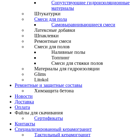
Сопутствующие гидроизоляционные
материалы
Штукатурки
Смеси для пола
Самовыравнивающиеся смеси
Латексные добавки
Шпаклевки
Ремонтные смеси
Смеси для полов
Наливные полы
Топпинг
Смеси для стяжки полов
Материалы для гидроизоляции
Glims
Litokol
Ремонтные и защитные составы
Химзащита бетона
Новости
Доставка
Оплата
Файлы для скачивания
Сертификаты
Контакты
Специализированный керамогранит
Тактильный керамогранит