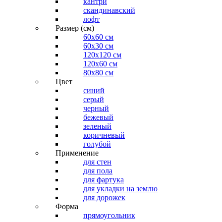
кантри
скандинавский
лофт
Размер (см)
60х60 см
60x30 см
120x120 см
120x60 см
80x80 см
Цвет
синий
серый
черный
бежевый
зеленый
коричневый
голубой
Применение
для стен
для пола
для фартука
для укладки на землю
для дорожек
Форма
прямоугольник