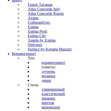
Бренд
Грани Таганая
Atlas Concorde Italy
Atlas Concorde Russia
Axima
ColiseumGres
Estima
Estima Profi
Estima City
Ametis by Estima
Onlygres
Surface by Kerama Marazzi
Керамогранит
Тип
керамогранит
плинтус
ступень
мозаика
декор
Стиль
современный
классический
прованс
винтаж
моноколор