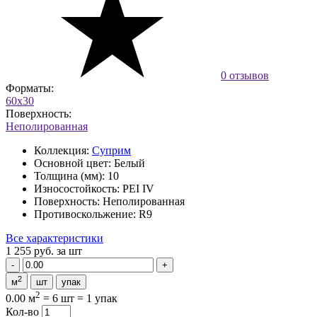
0 отзывов
Форматы:
60x30
Поверхность:
Неполированная
Коллекция:
Суприм
Основной цвет:
Белый
Толщина (мм):
10
Износостойкость:
PEI IV
Поверхность:
Неполированная
Противоскольжение:
R9
Все характеристики
1 255 руб.
за шт
2
м
шт
упак
2
0.00 м
=
6 шт
=
1 упак
Кол-во