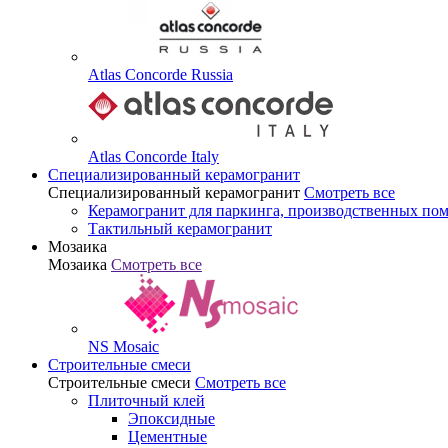
Atlas Concorde Russia
Atlas Concorde Italy
Специализированный керамогранит
Специализированный керамогранит
Смотреть все
Керамогранит для паркинга, производственных по
Тактильный керамогранит
Мозаика
Мозаика
Смотреть все
NS Mosaic
Строительные смеси
Строительные смеси
Смотреть все
Плиточный клей
Эпоксидные
Цементные