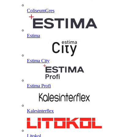
ColiseumGres
Estima
Estima City
Estima Profi
Kalesinterflex
Litokol