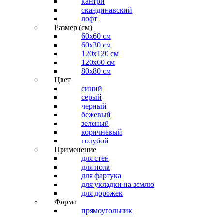
кантри
скандинавский
лофт
Размер (см)
60х60 см
60x30 см
120x120 см
120x60 см
80x80 см
Цвет
синий
серый
черный
бежевый
зеленый
коричневый
голубой
Применение
для стен
для пола
для фартука
для укладки на землю
для дорожек
Форма
прямоугольник