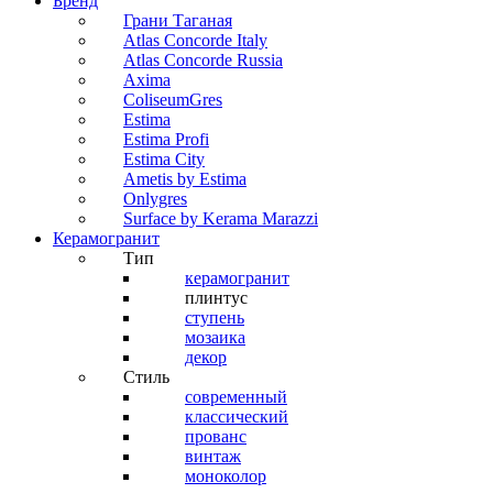
Бренд
Грани Таганая
Atlas Concorde Italy
Atlas Concorde Russia
Axima
ColiseumGres
Estima
Estima Profi
Estima City
Ametis by Estima
Onlygres
Surface by Kerama Marazzi
Керамогранит
Тип
керамогранит
плинтус
ступень
мозаика
декор
Стиль
современный
классический
прованс
винтаж
моноколор