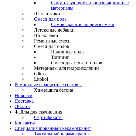
Сопутствующие гидроизоляционные
материалы
Штукатурки
Смеси для пола
Самовыравнивающиеся смеси
Латексные добавки
Шпаклевки
Ремонтные смеси
Смеси для полов
Наливные полы
Топпинг
Смеси для стяжки полов
Материалы для гидроизоляции
Glims
Litokol
Ремонтные и защитные составы
Химзащита бетона
Новости
Доставка
Оплата
Файлы для скачивания
Сертификаты
Контакты
Специализированный керамогранит
Тактильный керамогранит