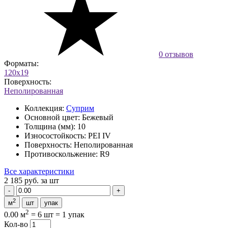
0 отзывов
Форматы:
120x19
Поверхность:
Неполированная
Коллекция:
Суприм
Основной цвет:
Бежевый
Толщина (мм):
10
Износостойкость:
PEI IV
Поверхность:
Неполированная
Противоскольжение:
R9
Все характеристики
2 185 руб.
за шт
2
м
шт
упак
2
0.00 м
=
6 шт
=
1 упак
Кол-во