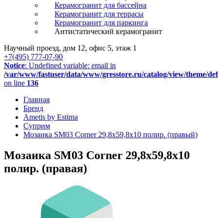
Керамогранит для бассейна
Керамогранит для террасы
Керамогранит для паркинга
Антистатический керамогранит
Научный проезд, дом 12, офис 5, этаж 1
+7(495) 777-07-90
Notice
: Undefined variable: email in
/var/www/fastuser/data/www/gresstore.ru/catalog/view/theme/de
on line
136
Главная
Бренд
Ametis by Estima
Суприм
Мозаика SM03 Corner 29,8x59,8x10 полир. (правый)
Мозаика SM03 Corner 29,8x59,8x10
полир. (правая)