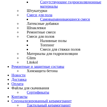
Сопутствующие гидроизоляционные
материалы
Штукатурки
Смеси для пола
Самовыравнивающиеся смеси
Латексные добавки
Шпаклевки
Ремонтные смеси
Смеси для полов
Наливные полы
Топпинг
Смеси для стяжки полов
Материалы для гидроизоляции
Glims
Litokol
Ремонтные и защитные составы
Химзащита бетона
Новости
Доставка
Оплата
Файлы для скачивания
Сертификаты
Контакты
Специализированный керамогранит
Тактильный керамогранит