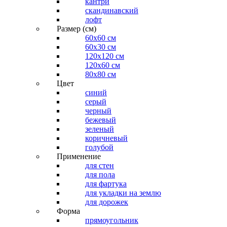
кантри
скандинавский
лофт
Размер (см)
60х60 см
60x30 см
120x120 см
120x60 см
80x80 см
Цвет
синий
серый
черный
бежевый
зеленый
коричневый
голубой
Применение
для стен
для пола
для фартука
для укладки на землю
для дорожек
Форма
прямоугольник