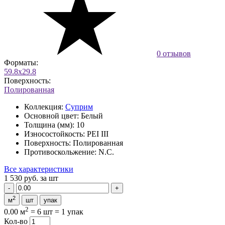
0 отзывов
Форматы:
59.8x29.8
Поверхность:
Полированная
Коллекция:
Суприм
Основной цвет:
Белый
Толщина (мм):
10
Износостойкость:
PEI III
Поверхность:
Полированная
Противоскольжение:
N.C.
Все характеристики
1 530 руб.
за шт
2
м
шт
упак
2
0.00 м
=
6 шт
=
1 упак
Кол-во