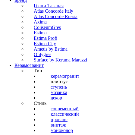
Бренд
Грани Таганая
Atlas Concorde Italy
Atlas Concorde Russia
Axima
ColiseumGres
Estima
Estima Profi
Estima City
Ametis by Estima
Onlygres
Surface by Kerama Marazzi
Керамогранит
Тип
керамогранит
плинтус
ступень
мозаика
декор
Стиль
современный
классический
прованс
винтаж
моноколор