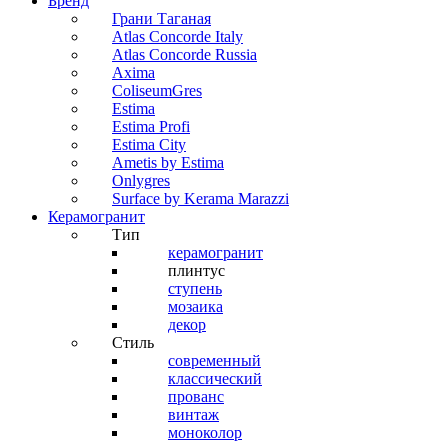
Бренд
Грани Таганая
Atlas Concorde Italy
Atlas Concorde Russia
Axima
ColiseumGres
Estima
Estima Profi
Estima City
Ametis by Estima
Onlygres
Surface by Kerama Marazzi
Керамогранит
Тип
керамогранит
плинтус
ступень
мозаика
декор
Стиль
современный
классический
прованс
винтаж
моноколор