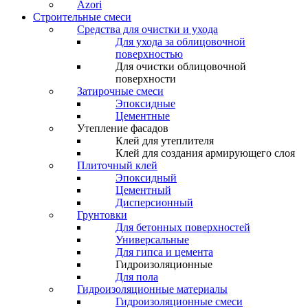
Azori
Строительные смеси
Средства для очистки и ухода
Для ухода за облицовочной
поверхностью
Для очистки облицовочной
поверхности
Затирочные смеси
Эпоксидные
Цементные
Утепление фасадов
Клей для утеплителя
Клей для создания армирующего слоя
Плиточный клей
Эпоксидный
Цементный
Дисперсионный
Грунтовки
Для бетонных поверхностей
Универсальные
Для гипса и цемента
Гидроизоляционные
Для пола
Гидроизоляционные материалы
Гидроизоляционные смеси