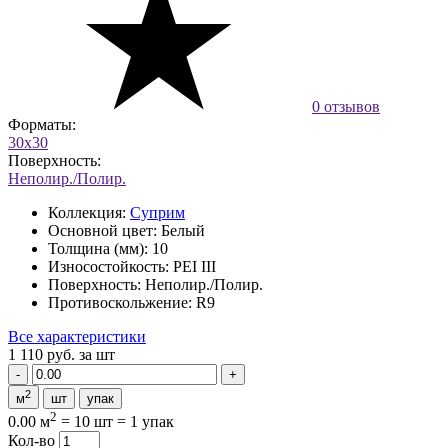
0 отзывов
Форматы:
30x30
Поверхность:
Неполир./Полир.
Коллекция:
Суприм
Основной цвет:
Белый
Толщина (мм):
10
Износостойкость:
PEI III
Поверхность:
Неполир./Полир.
Противоскольжение:
R9
Все характеристики
1 110 руб.
за шт
2
м
шт
упак
2
0.00 м
=
10 шт
=
1 упак
Кол-во