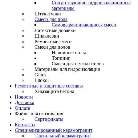
Сопутствующие гидроизоляционные
материалы
Штукатурки
Смеси для пола
Самовыравнивающиеся смеси
Латексные добавки
Шпаклевки
Ремонтные смеси
Смеси для полов
Наливные полы
Топпинг
Смеси для стяжки полов
Материалы для гидроизоляции
Glims
Litokol
Ремонтные и защитные составы
Химзащита бетона
Новости
Доставка
Оплата
Файлы для скачивания
Сертификаты
Контакты
Специализированный керамогранит
Тактильный керамогранит