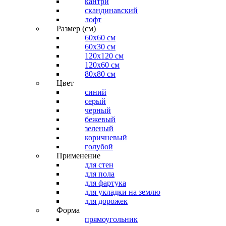
кантри
скандинавский
лофт
Размер (см)
60х60 см
60x30 см
120x120 см
120x60 см
80x80 см
Цвет
синий
серый
черный
бежевый
зеленый
коричневый
голубой
Применение
для стен
для пола
для фартука
для укладки на землю
для дорожек
Форма
прямоугольник