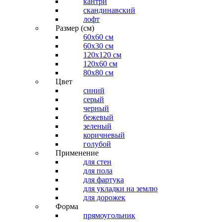
кантри
скандинавский
лофт
Размер (см)
60х60 см
60x30 см
120x120 см
120x60 см
80x80 см
Цвет
синий
серый
черный
бежевый
зеленый
коричневый
голубой
Применение
для стен
для пола
для фартука
для укладки на землю
для дорожек
Форма
прямоугольник