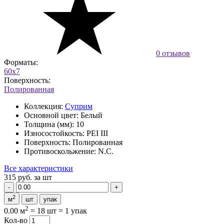
0 отзывов
Форматы:
60x7
Поверхность:
Полированная
Коллекция:
Суприм
Основной цвет:
Белый
Толщина (мм):
10
Износостойкость:
PEI III
Поверхность:
Полированная
Противоскольжение:
N.C.
Все характеристики
315 руб.
за шт
2
м
шт
упак
2
0.00 м
=
18 шт
=
1 упак
Кол-во