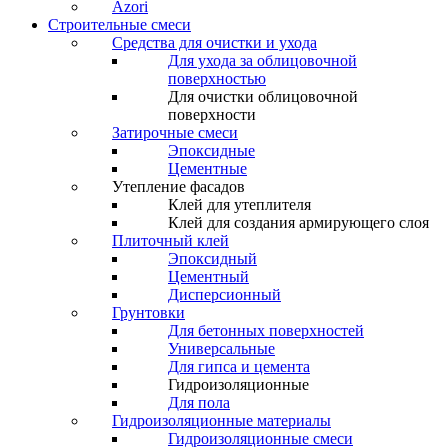
Azori
Строительные смеси
Средства для очистки и ухода
Для ухода за облицовочной
поверхностью
Для очистки облицовочной
поверхности
Затирочные смеси
Эпоксидные
Цементные
Утепление фасадов
Клей для утеплителя
Клей для создания армирующего слоя
Плиточный клей
Эпоксидный
Цементный
Дисперсионный
Грунтовки
Для бетонных поверхностей
Универсальные
Для гипса и цемента
Гидроизоляционные
Для пола
Гидроизоляционные материалы
Гидроизоляционные смеси