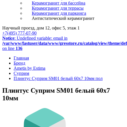
Керамогранит для бассейна
Керамогранит для террасы
Керамогранит для паркинга
Антистатический керамогранит
Научный проезд, дом 12, офис 5, этаж 1
+7(495) 777-07-90
Notice
: Undefined variable: email in
/var/www/fastuser/data/www/gresstore.ru/catalog/view/theme/de
on line
136
Главная
Бренд
Ametis by Estima
Суприм
Плинтус Суприм SM01 белый 60x7 10мм пол
Плинтус Суприм SM01 белый 60x7
10мм