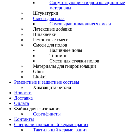
Сопутствующие гидроизоляционные
материалы
Штукатурки
Смеси для пола
Самовыравнивающиеся смеси
Латексные добавки
Шпаклевки
Ремонтные смеси
Смеси для полов
Наливные полы
Топпинг
Смеси для стяжки полов
Материалы для гидроизоляции
Glims
Litokol
Ремонтные и защитные составы
Химзащита бетона
Новости
Доставка
Оплата
Файлы для скачивания
Сертификаты
Контакты
Специализированный керамогранит
Тактильный керамогранит