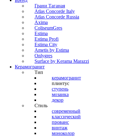
Бренд
Грани Таганая
Atlas Concorde Italy
Atlas Concorde Russia
Axima
ColiseumGres
Estima
Estima Profi
Estima City
Ametis by Estima
Onlygres
Surface by Kerama Marazzi
Керамогранит
Тип
керамогранит
плинтус
ступень
мозаика
декор
Стиль
современный
классический
прованс
винтаж
моноколор