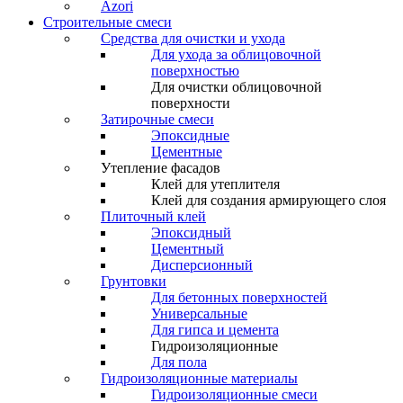
Azori
Строительные смеси
Средства для очистки и ухода
Для ухода за облицовочной
поверхностью
Для очистки облицовочной
поверхности
Затирочные смеси
Эпоксидные
Цементные
Утепление фасадов
Клей для утеплителя
Клей для создания армирующего слоя
Плиточный клей
Эпоксидный
Цементный
Дисперсионный
Грунтовки
Для бетонных поверхностей
Универсальные
Для гипса и цемента
Гидроизоляционные
Для пола
Гидроизоляционные материалы
Гидроизоляционные смеси