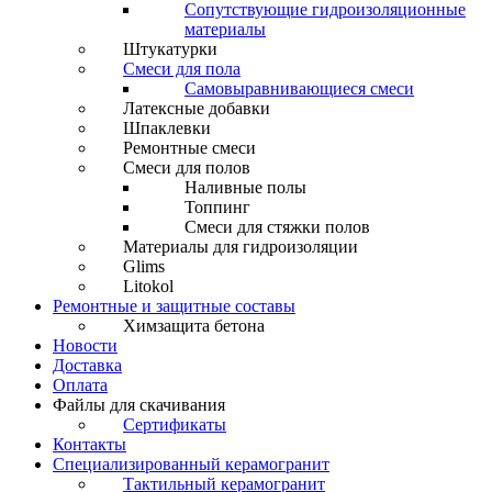
Сопутствующие гидроизоляционные
материалы
Штукатурки
Смеси для пола
Самовыравнивающиеся смеси
Латексные добавки
Шпаклевки
Ремонтные смеси
Смеси для полов
Наливные полы
Топпинг
Смеси для стяжки полов
Материалы для гидроизоляции
Glims
Litokol
Ремонтные и защитные составы
Химзащита бетона
Новости
Доставка
Оплата
Файлы для скачивания
Сертификаты
Контакты
Специализированный керамогранит
Тактильный керамогранит