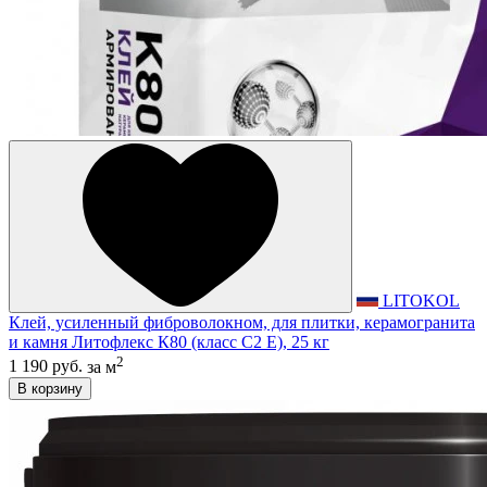
LITOKOL
Клей, усиленный фиброволокном, для плитки, керамогранита
и камня Литофлекс К80 (класс С2 E), 25 кг
2
1 190 руб.
за м
В корзину