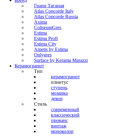
Бренд
Грани Таганая
Atlas Concorde Italy
Atlas Concorde Russia
Axima
ColiseumGres
Estima
Estima Profi
Estima City
Ametis by Estima
Onlygres
Surface by Kerama Marazzi
Керамогранит
Тип
керамогранит
плинтус
ступень
мозаика
декор
Стиль
современный
классический
прованс
винтаж
моноколор