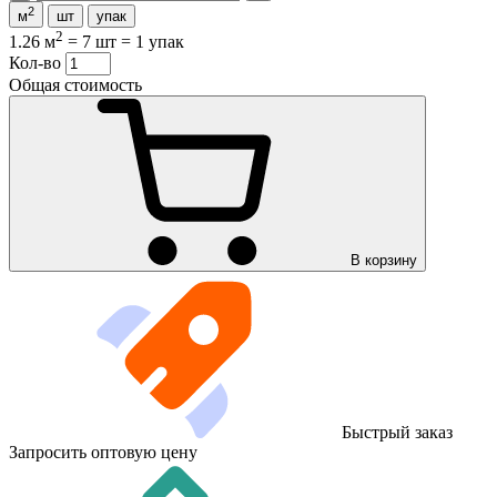
2
м
шт
упак
2
1.26 м
=
7 шт
=
1 упак
Кол-во
Общая стоимость
В корзину
Быстрый заказ
Запросить оптовую цену