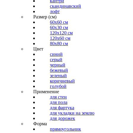
кантри
скандинавский
лофт
Размер (см)
60х60 см
60x30 см
120x120 см
120x60 см
80x80 см
Цвет
синий
серый
черный
бежевый
зеленый
коричневый
голубой
Применение
для стен
для пола
для фартука
для укладки на землю
для дорожек
Форма
прямоугольник