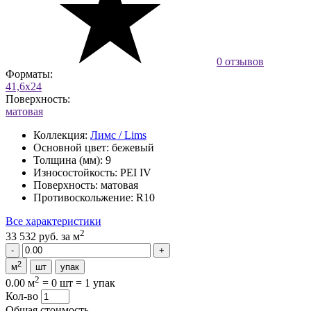
0 отзывов
Форматы:
41,6x24
Поверхность:
матовая
Коллекция:
Лимс / Lims
Основной цвет:
бежевый
Толщина (мм):
9
Износостойкость:
PEI IV
Поверхность:
матовая
Противоскольжение:
R10
Все характеристики
2
33 532 руб.
за м
2
м
шт
упак
2
0.00 м
=
0 шт
=
1 упак
Кол-во
Общая стоимость