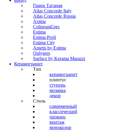
Бренд
Грани Таганая
Atlas Concorde Italy
Atlas Concorde Russia
Axima
ColiseumGres
Estima
Estima Profi
Estima City
Ametis by Estima
Onlygres
Surface by Kerama Marazzi
Керамогранит
Тип
керамогранит
плинтус
ступень
мозаика
декор
Стиль
современный
классический
прованс
винтаж
моноколор