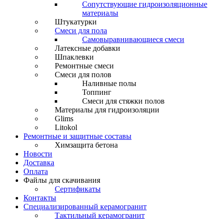
Сопутствующие гидроизоляционные
материалы
Штукатурки
Смеси для пола
Самовыравнивающиеся смеси
Латексные добавки
Шпаклевки
Ремонтные смеси
Смеси для полов
Наливные полы
Топпинг
Смеси для стяжки полов
Материалы для гидроизоляции
Glims
Litokol
Ремонтные и защитные составы
Химзащита бетона
Новости
Доставка
Оплата
Файлы для скачивания
Сертификаты
Контакты
Специализированный керамогранит
Тактильный керамогранит