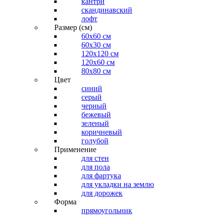
кантри
скандинавский
лофт
Размер (см)
60х60 см
60x30 см
120x120 см
120x60 см
80x80 см
Цвет
синий
серый
черный
бежевый
зеленый
коричневый
голубой
Применение
для стен
для пола
для фартука
для укладки на землю
для дорожек
Форма
прямоугольник