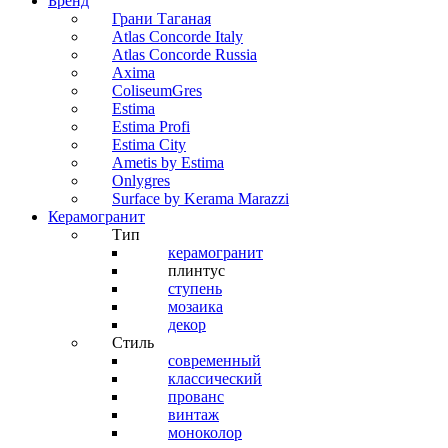
Бренд
Грани Таганая
Atlas Concorde Italy
Atlas Concorde Russia
Axima
ColiseumGres
Estima
Estima Profi
Estima City
Ametis by Estima
Onlygres
Surface by Kerama Marazzi
Керамогранит
Тип
керамогранит
плинтус
ступень
мозаика
декор
Стиль
современный
классический
прованс
винтаж
моноколор