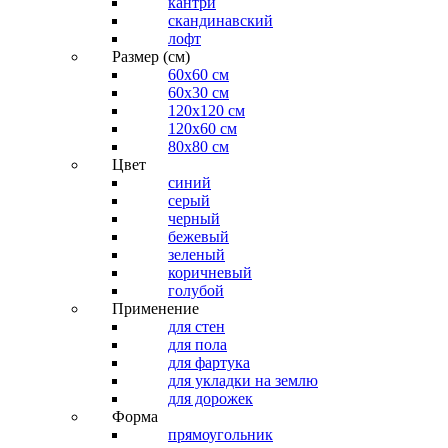
кантри
скандинавский
лофт
Размер (см)
60х60 см
60x30 см
120x120 см
120x60 см
80x80 см
Цвет
синий
серый
черный
бежевый
зеленый
коричневый
голубой
Применение
для стен
для пола
для фартука
для укладки на землю
для дорожек
Форма
прямоугольник