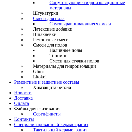
Сопутствующие гидроизоляционные
материалы
Штукатурки
Смеси для пола
Самовыравнивающиеся смеси
Латексные добавки
Шпаклевки
Ремонтные смеси
Смеси для полов
Наливные полы
Топпинг
Смеси для стяжки полов
Материалы для гидроизоляции
Glims
Litokol
Ремонтные и защитные составы
Химзащита бетона
Новости
Доставка
Оплата
Файлы для скачивания
Сертификаты
Контакты
Специализированный керамогранит
Тактильный керамогранит