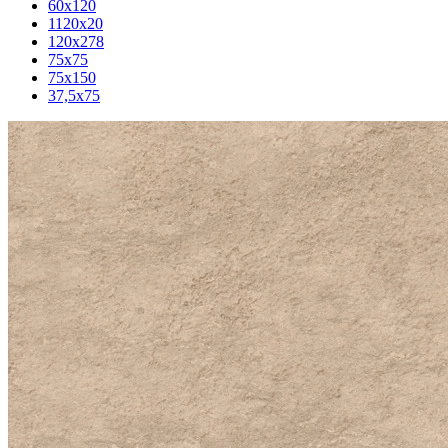
60x120
1120x20
120x278
75x75
75x150
37,5x75