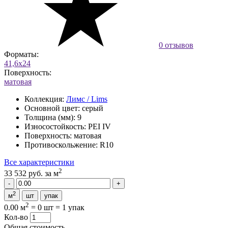
0 отзывов
Форматы:
41,6x24
Поверхность:
матовая
Коллекция:
Лимс / Lims
Основной цвет:
серый
Толщина (мм):
9
Износостойкость:
PEI IV
Поверхность:
матовая
Противоскольжение:
R10
Все характеристики
2
33 532 руб.
за м
2
м
шт
упак
2
0.00 м
=
0 шт
=
1 упак
Кол-во
Общая стоимость