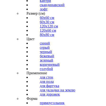
кантри
скандинавский
лофт
Размер (см)
60х60 см
60x30 см
120x120 см
120x60 см
80x80 см
Цвет
синий
серый
черный
бежевый
зеленый
коричневый
голубой
Применение
для стен
для пола
для фартука
для укладки на землю
для дорожек
Форма
прямоугольник