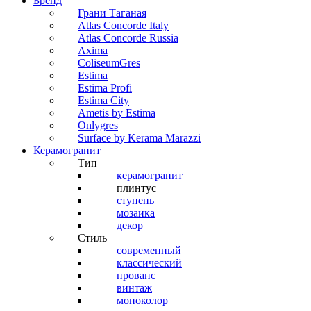
Бренд
Грани Таганая
Atlas Concorde Italy
Atlas Concorde Russia
Axima
ColiseumGres
Estima
Estima Profi
Estima City
Ametis by Estima
Onlygres
Surface by Kerama Marazzi
Керамогранит
Тип
керамогранит
плинтус
ступень
мозаика
декор
Стиль
современный
классический
прованс
винтаж
моноколор