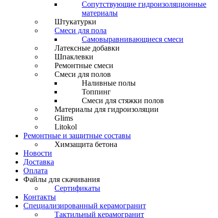
Сопутствующие гидроизоляционные
материалы
Штукатурки
Смеси для пола
Самовыравнивающиеся смеси
Латексные добавки
Шпаклевки
Ремонтные смеси
Смеси для полов
Наливные полы
Топпинг
Смеси для стяжки полов
Материалы для гидроизоляции
Glims
Litokol
Ремонтные и защитные составы
Химзащита бетона
Новости
Доставка
Оплата
Файлы для скачивания
Сертификаты
Контакты
Специализированный керамогранит
Тактильный керамогранит