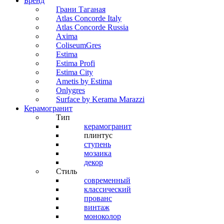
Бренд
Грани Таганая
Atlas Concorde Italy
Atlas Concorde Russia
Axima
ColiseumGres
Estima
Estima Profi
Estima City
Ametis by Estima
Onlygres
Surface by Kerama Marazzi
Керамогранит
Тип
керамогранит
плинтус
ступень
мозаика
декор
Стиль
современный
классический
прованс
винтаж
моноколор