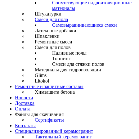
Сопутствующие гидроизоляционные
материалы
Штукатурки
Смеси для пола
Самовыравнивающиеся смеси
Латексные добавки
Шпаклевки
Ремонтные смеси
Смеси для полов
Наливные полы
Топпинг
Смеси для стяжки полов
Материалы для гидроизоляции
Glims
Litokol
Ремонтные и защитные составы
Химзащита бетона
Новости
Доставка
Оплата
Файлы для скачивания
Сертификаты
Контакты
Специализированный керамогранит
Тактильный керамогранит