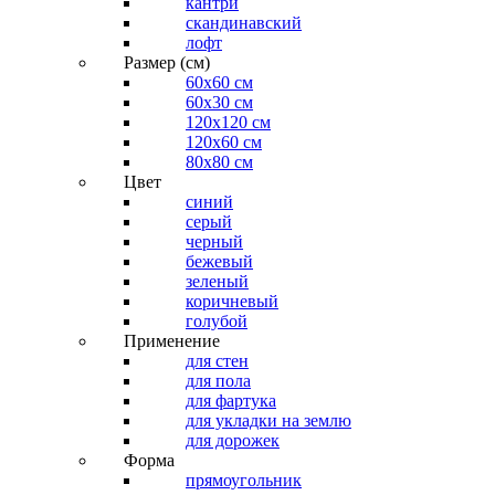
кантри
скандинавский
лофт
Размер (см)
60х60 см
60x30 см
120x120 см
120x60 см
80x80 см
Цвет
синий
серый
черный
бежевый
зеленый
коричневый
голубой
Применение
для стен
для пола
для фартука
для укладки на землю
для дорожек
Форма
прямоугольник