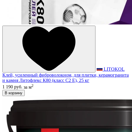
LITOKOL
Клей, усиленный фиброволокном, для плитки, керамогранита
и камня Литофлекс К80 (класс С2 E), 25 кг
2
1 190 руб.
за м
В корзину