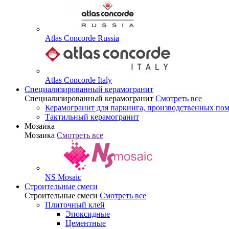
Atlas Concorde Russia
Atlas Concorde Italy
Специализированный керамогранит
Специализированный керамогранит
Смотреть все
Керамогранит для паркинга, производственных по
Тактильный керамогранит
Мозаика
Мозаика
Смотреть все
NS Mosaic
Строительные смеси
Строительные смеси
Смотреть все
Плиточный клей
Эпоксидные
Цементные