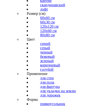
кантри
скандинавский
лофт
Размер (см)
60х60 см
60x30 см
120x120 см
120x60 см
80x80 см
Цвет
синий
серый
черный
бежевый
зеленый
коричневый
голубой
Применение
для стен
для пола
для фартука
для укладки на землю
для дорожек
Форма
прямоугольник