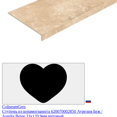
ColiseumGres
Ступень из керамогранита 620070002850 Аурелия Беж /
Aurelia Beige 33x120 9мм матовый