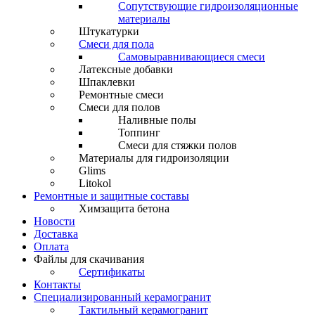
Сопутствующие гидроизоляционные
материалы
Штукатурки
Смеси для пола
Самовыравнивающиеся смеси
Латексные добавки
Шпаклевки
Ремонтные смеси
Смеси для полов
Наливные полы
Топпинг
Смеси для стяжки полов
Материалы для гидроизоляции
Glims
Litokol
Ремонтные и защитные составы
Химзащита бетона
Новости
Доставка
Оплата
Файлы для скачивания
Сертификаты
Контакты
Специализированный керамогранит
Тактильный керамогранит