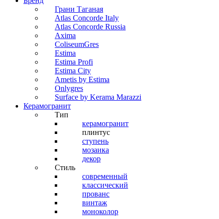
Бренд
Грани Таганая
Atlas Concorde Italy
Atlas Concorde Russia
Axima
ColiseumGres
Estima
Estima Profi
Estima City
Ametis by Estima
Onlygres
Surface by Kerama Marazzi
Керамогранит
Тип
керамогранит
плинтус
ступень
мозаика
декор
Стиль
современный
классический
прованс
винтаж
моноколор