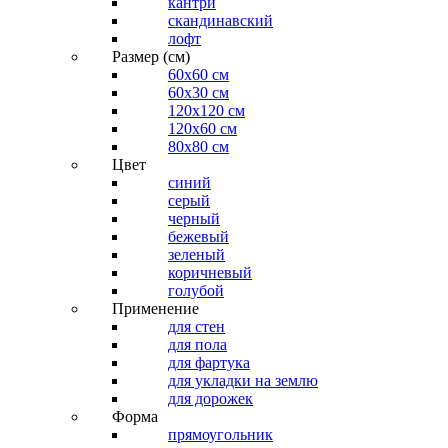
кантри
скандинавский
лофт
Размер (см)
60х60 см
60x30 см
120x120 см
120x60 см
80x80 см
Цвет
синий
серый
черный
бежевый
зеленый
коричневый
голубой
Применение
для стен
для пола
для фартука
для укладки на землю
для дорожек
Форма
прямоугольник