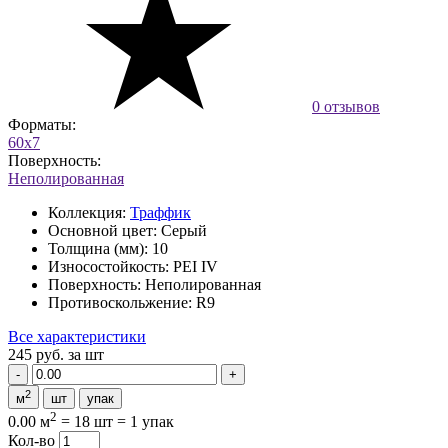
0 отзывов
Форматы:
60x7
Поверхность:
Неполированная
Коллекция:
Траффик
Основной цвет:
Серый
Толщина (мм):
10
Износостойкость:
PEI IV
Поверхность:
Неполированная
Противоскольжение:
R9
Все характеристики
245 руб.
за шт
2
м
шт
упак
2
0.00 м
=
18 шт
=
1 упак
Кол-во