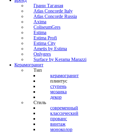
Бренд
Грани Таганая
Atlas Concorde Italy
Atlas Concorde Russia
Axima
ColiseumGres
Estima
Estima Profi
Estima City
Ametis by Estima
Onlygres
Surface by Kerama Marazzi
Керамогранит
Тип
керамогранит
плинтус
ступень
мозаика
декор
Стиль
современный
классический
прованс
винтаж
моноколор