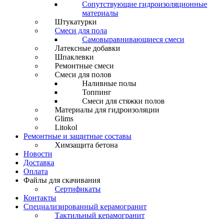
Сопутствующие гидроизоляционные
материалы
Штукатурки
Смеси для пола
Самовыравнивающиеся смеси
Латексные добавки
Шпаклевки
Ремонтные смеси
Смеси для полов
Наливные полы
Топпинг
Смеси для стяжки полов
Материалы для гидроизоляции
Glims
Litokol
Ремонтные и защитные составы
Химзащита бетона
Новости
Доставка
Оплата
Файлы для скачивания
Сертификаты
Контакты
Специализированный керамогранит
Тактильный керамогранит