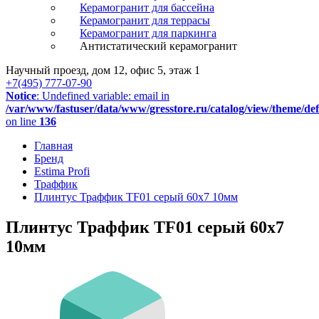
Керамогранит для бассейна
Керамогранит для террасы
Керамогранит для паркинга
Антистатический керамогранит
Научный проезд, дом 12, офис 5, этаж 1
+7(495) 777-07-90
Notice
: Undefined variable: email in
/var/www/fastuser/data/www/gresstore.ru/catalog/view/theme/de
on line
136
Главная
Бренд
Estima Profi
Траффик
Плинтус Траффик TF01 серый 60x7 10мм
Плинтус Траффик TF01 серый 60x7
10мм