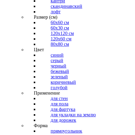
кантри
скандинавский
лофт
Размер (см)
60х60 см
60x30 см
120x120 см
120x60 см
80x80 см
Цвет
синий
серый
черный
бежевый
зеленый
коричневый
голубой
Применение
для стен
для пола
для фартука
для укладки на землю
для дорожек
Форма
прямоугольник