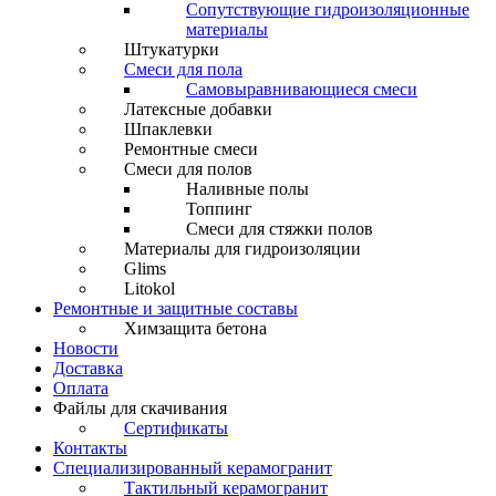
Сопутствующие гидроизоляционные
материалы
Штукатурки
Смеси для пола
Самовыравнивающиеся смеси
Латексные добавки
Шпаклевки
Ремонтные смеси
Смеси для полов
Наливные полы
Топпинг
Смеси для стяжки полов
Материалы для гидроизоляции
Glims
Litokol
Ремонтные и защитные составы
Химзащита бетона
Новости
Доставка
Оплата
Файлы для скачивания
Сертификаты
Контакты
Специализированный керамогранит
Тактильный керамогранит