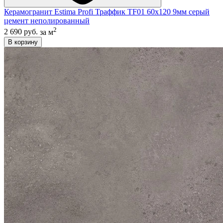
Керамогранит Estima Profi Траффик TF01 60x120 9мм серый
цемент неполированный
2
2 690 руб.
за м
В корзину