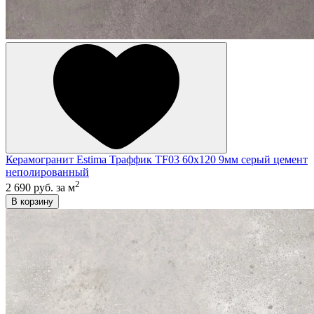
Керамогранит Estima Траффик TF03 60x120 9мм серый цемент
неполированный
2
2 690 руб.
за м
В корзину