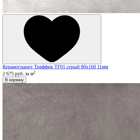
Керамогранит Траффик TF01 серый 80x160 11мм
2
2 675 руб.
за м
В корзину