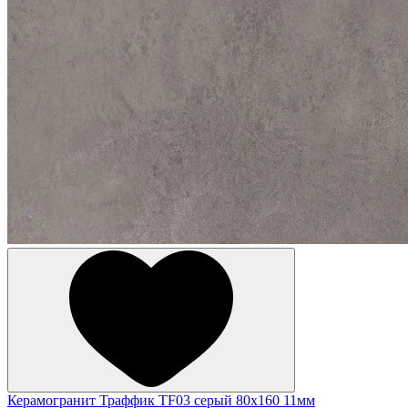
Керамогранит Траффик TF03 серый 80x160 11мм