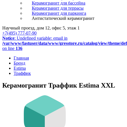
Керамогранит для бассейна
Керамогранит для террасы
Керамогранит для паркинга
Антистатический керамогранит
Научный проезд, дом 12, офис 5, этаж 1
+7(495) 777-07-90
Notice
: Undefined variable: email in
/var/www/fastuser/data/www/gresstore.ru/catalog/view/theme/de
on line
136
Главная
Бренд
Estima
Траффик
Керамогранит Траффик Estima XXL