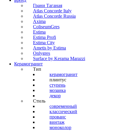
Бренд
Грани Таганая
Atlas Concorde Italy
Atlas Concorde Russia
Axima
ColiseumGres
Estima
Estima Profi
Estima City
Ametis by Estima
Onlygres
Surface by Kerama Marazzi
Керамогранит
Тип
керамогранит
плинтус
ступень
мозаика
декор
Стиль
современный
классический
прованс
винтаж
моноколор