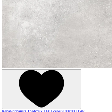
Керамогранит Траффик TF01 серый 80x80 11мм