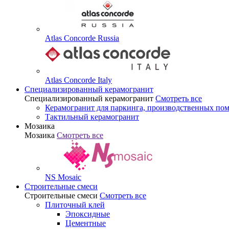
Atlas Concorde Russia
Atlas Concorde Italy
Специализированный керамогранит
Специализированный керамогранит
Смотреть все
Керамогранит для паркинга, производственных по
Тактильный керамогранит
Мозаика
Мозаика
Смотреть все
NS Mosaic
Строительные смеси
Строительные смеси
Смотреть все
Плиточный клей
Эпоксидные
Цементные