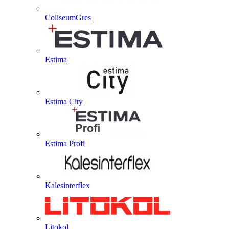
ColiseumGres
Estima
Estima City
Estima Profi
Kalesinterflex
Litokol