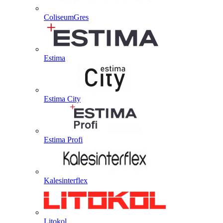
ColiseumGres
Estima
Estima City
Estima Profi
Kalesinterflex
Litokol