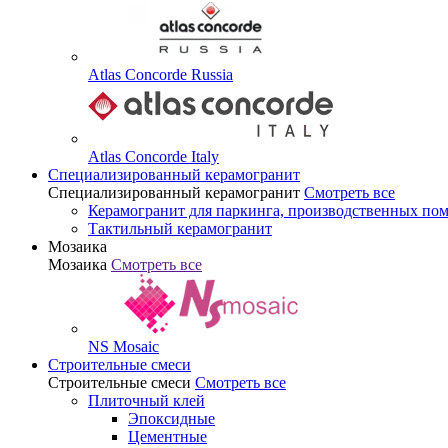
Atlas Concorde Russia
Atlas Concorde Italy
Специализированный керамогранит
Специализированный керамогранит
Смотреть все
Керамогранит для паркинга, производственных по
Тактильный керамогранит
Мозаика
Мозаика
Смотреть все
NS Mosaic
Строительные смеси
Строительные смеси
Смотреть все
Плиточный клей
Эпоксидные
Цементные