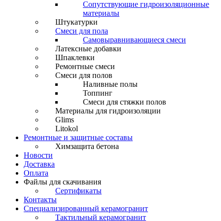
Сопутствующие гидроизоляционные
материалы
Штукатурки
Смеси для пола
Самовыравнивающиеся смеси
Латексные добавки
Шпаклевки
Ремонтные смеси
Смеси для полов
Наливные полы
Топпинг
Смеси для стяжки полов
Материалы для гидроизоляции
Glims
Litokol
Ремонтные и защитные составы
Химзащита бетона
Новости
Доставка
Оплата
Файлы для скачивания
Сертификаты
Контакты
Специализированный керамогранит
Тактильный керамогранит