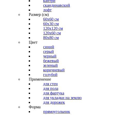
кантри
скандинавский
лофт
Размер (см)
60х60 см
60x30 см
120x120 см
120x60 см
80x80 см
Цвет
синий
серый
черный
бежевый
зеленый
коричневый
голубой
Применение
для стен
для пола
для фартука
для укладки на землю
для дорожек
Форма
прямоугольник