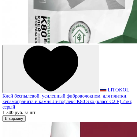
LITOKOL
Клей беспылевой, усиленный фиброволокном, для плитки,
керамогранита и камня Литофлекс К80 Эко (класс С2 Е) 25кг,
серый
1 340 руб.
за шт
В корзину