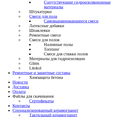
Сопутствующие гидроизоляционные
материалы
Штукатурки
Смеси для пола
Самовыравнивающиеся смеси
Латексные добавки
Шпаклевки
Ремонтные смеси
Смеси для полов
Наливные полы
Топпинг
Смеси для стяжки полов
Материалы для гидроизоляции
Glims
Litokol
Ремонтные и защитные составы
Химзащита бетона
Новости
Доставка
Оплата
Файлы для скачивания
Сертификаты
Контакты
Специализированный керамогранит
Тактильный керамогранит