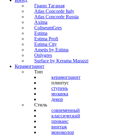
Бренд
Грани Таганая
Atlas Concorde Italy
Atlas Concorde Russia
Axima
ColiseumGres
Estima
Estima Profi
Estima City
Ametis by Estima
Onlygres
Surface by Kerama Marazzi
Керамогранит
Тип
керамогранит
плинтус
ступень
мозаика
декор
Стиль
современный
классический
прованс
винтаж
моноколор