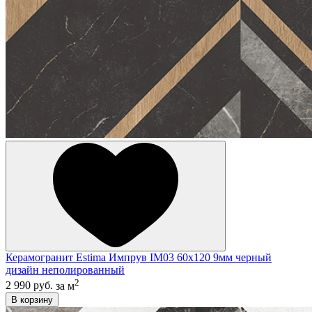
Керамогранит Estima Импрув IM03 60x120 9мм черный
дизайн неполированный
2
2 990 руб.
за м
В корзину