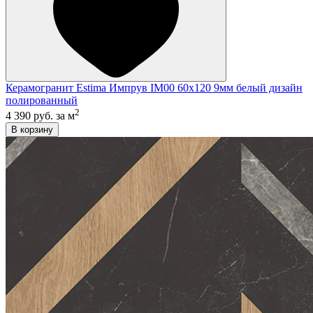
Керамогранит Estima Импрув IM00 60x120 9мм белый дизайн
полированный
2
4 390 руб.
за м
В корзину