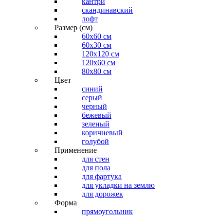
кантри
скандинавский
лофт
Размер (см)
60х60 см
60x30 см
120x120 см
120x60 см
80x80 см
Цвет
синий
серый
черный
бежевый
зеленый
коричневый
голубой
Применение
для стен
для пола
для фартука
для укладки на землю
для дорожек
Форма
прямоугольник