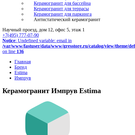
Керамогранит для бассейна
Керамогранит для террасы
Керамогранит для паркинга
Антистатический керамогранит
Научный проезд, дом 12, офис 5, этаж 1
+7(495) 777-07-90
Notice
: Undefined variable: email in
/var/www/fastuser/data/www/gresstore.ru/catalog/view/theme/de
on line
136
Главная
Бренд
Estima
Импрув
Керамогранит Импрув Estima