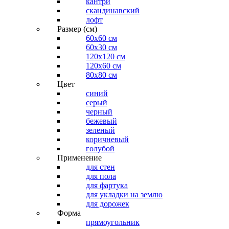
кантри
скандинавский
лофт
Размер (см)
60х60 см
60x30 см
120x120 см
120x60 см
80x80 см
Цвет
синий
серый
черный
бежевый
зеленый
коричневый
голубой
Применение
для стен
для пола
для фартука
для укладки на землю
для дорожек
Форма
прямоугольник