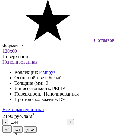
0 отзывов
Форматы:
120x60
Поверхность:
Неполированная
Коллекция:
Импрув
Основной цвет:
Белый
Толщина (мм):
9
Износостойкость:
PEI IV
Поверхность:
Неполированная
Противоскольжение:
R9
Все характеристики
2
2 890 руб.
за м
2
м
шт
упак
2