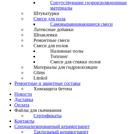
Сопутствующие гидроизоляционные
материалы
Штукатурки
Смеси для пола
Самовыравнивающиеся смеси
Латексные добавки
Шпаклевки
Ремонтные смеси
Смеси для полов
Наливные полы
Топпинг
Смеси для стяжки полов
Материалы для гидроизоляции
Glims
Litokol
Ремонтные и защитные составы
Химзащита бетона
Новости
Доставка
Оплата
Файлы для скачивания
Сертификаты
Контакты
Специализированный керамогранит
Тактильный керамогранит