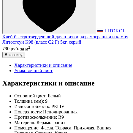
LITOKOL
Клей быстротвердеющий для плитки, керамогранита и камня
Литостоун К98 (класс С2 F) 5кг, серый
2
790 руб.
за м
В корзину
Характеристики и описание
Упаковочный лист
Характеристики и описание
Основной цвет:
Белый
Толщина (мм):
9
Износостойкость:
PEI IV
Поверхность:
Неполированная
Противоскольжение:
R9
Материал:
Керамогранит
Помещение:
Фасад, Терраса, Прихожая, Ванная,