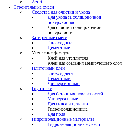
Azori
Строительные смеси
Средства для очистки и ухода
Для ухода за облицовочной
поверхностью
Для очистки облицовочной
поверхности
Затирочные смеси
Эпоксидные
Цементные
Утепление фасадов
Клей для утеплителя
Клей для создания армирующего слоя
Плиточный клей
Эпоксидный
Цементный
Дисперсионный
Грунтовки
Для бетонных поверхностей
Универсальные
Для гипса и цемента
Гидроизоляционные
Для пола
Гидроизоляционные материалы
Гидроизоляционные смеси