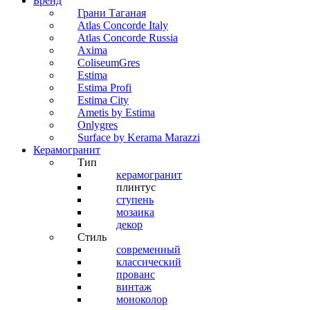
Бренд
Грани Таганая
Atlas Concorde Italy
Atlas Concorde Russia
Axima
ColiseumGres
Estima
Estima Profi
Estima City
Ametis by Estima
Onlygres
Surface by Kerama Marazzi
Керамогранит
Тип
керамогранит
плинтус
ступень
мозаика
декор
Стиль
современный
классический
прованс
винтаж
моноколор