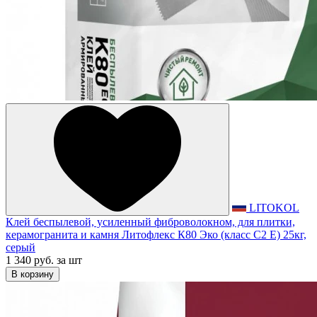
LITOKOL
Клей беспылевой, усиленный фиброволокном, для плитки,
керамогранита и камня Литофлекс К80 Эко (класс С2 Е) 25кг,
серый
1 340 руб.
за шт
В корзину