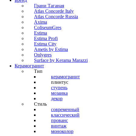
Бренд
Грани Таганая
Atlas Concorde Italy
Atlas Concorde Russia
Axima
ColiseumGres
Estima
Estima Profi
Estima City
Ametis by Estima
Onlygres
Surface by Kerama Marazzi
Керамогранит
Тип
керамогранит
плинтус
ступень
мозаика
декор
Стиль
современный
классический
прованс
винтаж
моноколор