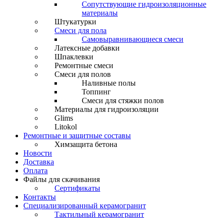
Сопутствующие гидроизоляционные
материалы
Штукатурки
Смеси для пола
Самовыравнивающиеся смеси
Латексные добавки
Шпаклевки
Ремонтные смеси
Смеси для полов
Наливные полы
Топпинг
Смеси для стяжки полов
Материалы для гидроизоляции
Glims
Litokol
Ремонтные и защитные составы
Химзащита бетона
Новости
Доставка
Оплата
Файлы для скачивания
Сертификаты
Контакты
Специализированный керамогранит
Тактильный керамогранит