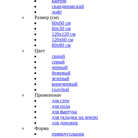
кантри
скандинавский
лофт
Размер (см)
60х60 см
60x30 см
120x120 см
120x60 см
80x80 см
Цвет
синий
серый
черный
бежевый
зеленый
коричневый
голубой
Применение
для стен
для пола
для фартука
для укладки на землю
для дорожек
Форма
прямоугольник