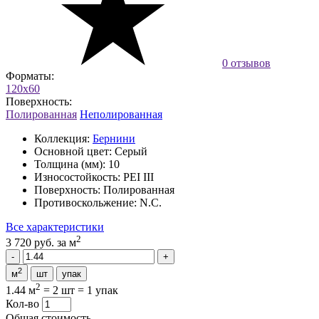
0 отзывов
Форматы:
120x60
Поверхность:
Полированная
Неполированная
Коллекция:
Бернини
Основной цвет:
Серый
Толщина (мм):
10
Износостойкость:
PEI III
Поверхность:
Полированная
Противоскольжение:
N.C.
Все характеристики
2
3 720 руб.
за м
2
м
шт
упак
2
1.44 м
=
2 шт
=
1 упак
Кол-во
Общая стоимость