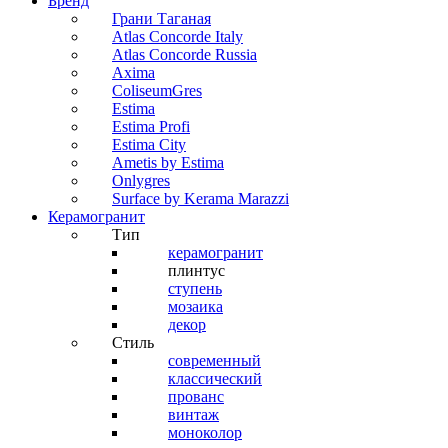
Бренд
Грани Таганая
Atlas Concorde Italy
Atlas Concorde Russia
Axima
ColiseumGres
Estima
Estima Profi
Estima City
Ametis by Estima
Onlygres
Surface by Kerama Marazzi
Керамогранит
Тип
керамогранит
плинтус
ступень
мозаика
декор
Стиль
современный
классический
прованс
винтаж
моноколор