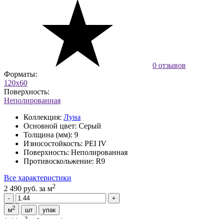
0 отзывов
Форматы:
120x60
Поверхность:
Неполированная
Коллекция:
Луна
Основной цвет:
Серый
Толщина (мм):
9
Износостойкость:
PEI IV
Поверхность:
Неполированная
Противоскольжение:
R9
Все характеристики
2
2 490 руб.
за м
2
м
шт
упак
2