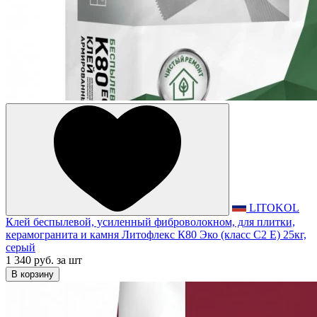
LITOKOL
Клей беспылевой, усиленный фиброволокном, для плитки,
керамогранита и камня Литофлекс К80 Эко (класс С2 Е) 25кг,
серый
1 340 руб.
за шт
В корзину