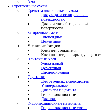
Azori
Строительные смеси
Средства для очистки и ухода
Для ухода за облицовочной
поверхностью
Для очистки облицовочной
поверхности
Затирочные смеси
Эпоксидные
Цементные
Утепление фасадов
Клей для утеплителя
Клей для создания армирующего слоя
Плиточный клей
Эпоксидный
Цементный
Дисперсионный
Грунтовки
Для бетонных поверхностей
Универсальные
Для гипса и цемента
Гидроизоляционные
Для пола
Гидроизоляционные материалы
Гидроизоляционные смеси