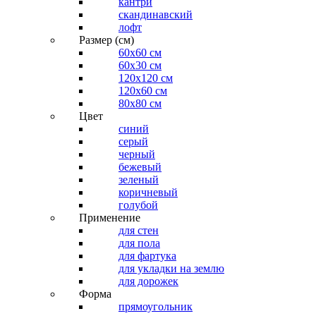
кантри
скандинавский
лофт
Размер (см)
60х60 см
60x30 см
120x120 см
120x60 см
80x80 см
Цвет
синий
серый
черный
бежевый
зеленый
коричневый
голубой
Применение
для стен
для пола
для фартука
для укладки на землю
для дорожек
Форма
прямоугольник