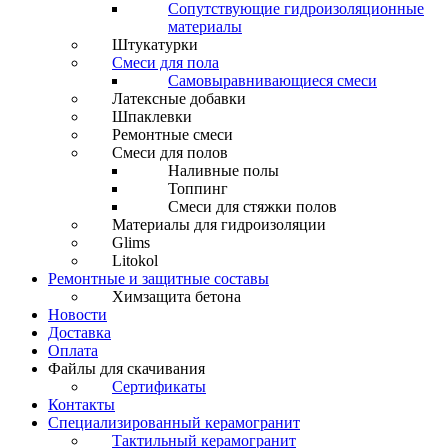
Сопутствующие гидроизоляционные
материалы
Штукатурки
Смеси для пола
Самовыравнивающиеся смеси
Латексные добавки
Шпаклевки
Ремонтные смеси
Смеси для полов
Наливные полы
Топпинг
Смеси для стяжки полов
Материалы для гидроизоляции
Glims
Litokol
Ремонтные и защитные составы
Химзащита бетона
Новости
Доставка
Оплата
Файлы для скачивания
Сертификаты
Контакты
Специализированный керамогранит
Тактильный керамогранит