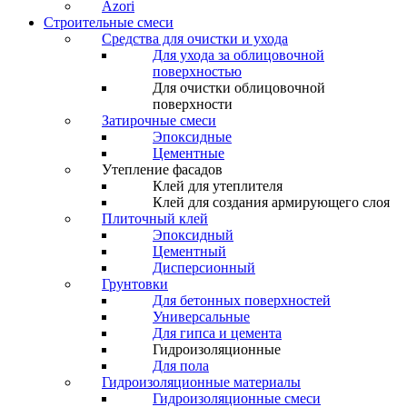
Azori
Строительные смеси
Средства для очистки и ухода
Для ухода за облицовочной
поверхностью
Для очистки облицовочной
поверхности
Затирочные смеси
Эпоксидные
Цементные
Утепление фасадов
Клей для утеплителя
Клей для создания армирующего слоя
Плиточный клей
Эпоксидный
Цементный
Дисперсионный
Грунтовки
Для бетонных поверхностей
Универсальные
Для гипса и цемента
Гидроизоляционные
Для пола
Гидроизоляционные материалы
Гидроизоляционные смеси