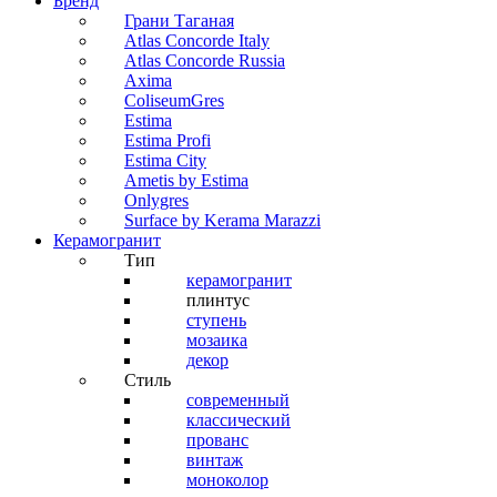
Бренд
Грани Таганая
Atlas Concorde Italy
Atlas Concorde Russia
Axima
ColiseumGres
Estima
Estima Profi
Estima City
Ametis by Estima
Onlygres
Surface by Kerama Marazzi
Керамогранит
Тип
керамогранит
плинтус
ступень
мозаика
декор
Стиль
современный
классический
прованс
винтаж
моноколор