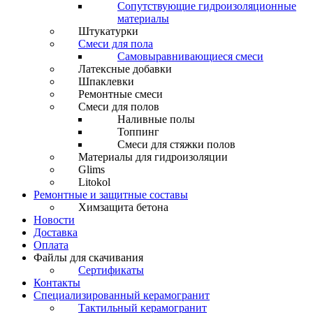
Сопутствующие гидроизоляционные
материалы
Штукатурки
Смеси для пола
Самовыравнивающиеся смеси
Латексные добавки
Шпаклевки
Ремонтные смеси
Смеси для полов
Наливные полы
Топпинг
Смеси для стяжки полов
Материалы для гидроизоляции
Glims
Litokol
Ремонтные и защитные составы
Химзащита бетона
Новости
Доставка
Оплата
Файлы для скачивания
Сертификаты
Контакты
Специализированный керамогранит
Тактильный керамогранит