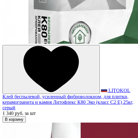
LITOKOL
Клей беспылевой, усиленный фиброволокном, для плитки,
керамогранита и камня Литофлекс К80 Эко (класс С2 Е) 25кг,
серый
1 340 руб.
за шт
В корзину