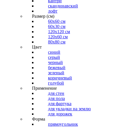
кантри
скандинавский
лофт
Размер (см)
60х60 см
60x30 см
120x120 см
120x60 см
80x80 см
Цвет
синий
серый
черный
бежевый
зеленый
коричневый
голубой
Применение
для стен
для пола
для фартука
для укладки на землю
для дорожек
Форма
прямоугольник