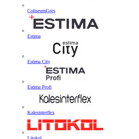
ColiseumGres
Estima
Estima City
Estima Profi
Kalesinterflex
Litokol