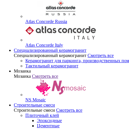
Atlas Concorde Russia
Atlas Concorde Italy
Специализированный керамогранит
Специализированный керамогранит
Смотреть все
Керамогранит для паркинга, производственных по
Тактильный керамогранит
Мозаика
Мозаика
Смотреть все
NS Mosaic
Строительные смеси
Строительные смеси
Смотреть все
Плиточный клей
Эпоксидные
Цементные