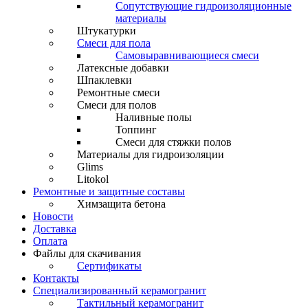
Сопутствующие гидроизоляционные
материалы
Штукатурки
Смеси для пола
Самовыравнивающиеся смеси
Латексные добавки
Шпаклевки
Ремонтные смеси
Смеси для полов
Наливные полы
Топпинг
Смеси для стяжки полов
Материалы для гидроизоляции
Glims
Litokol
Ремонтные и защитные составы
Химзащита бетона
Новости
Доставка
Оплата
Файлы для скачивания
Сертификаты
Контакты
Специализированный керамогранит
Тактильный керамогранит