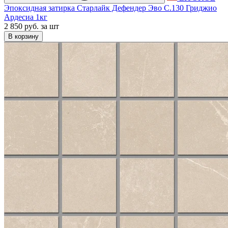
Эпоксидная затирка Старлайк Дефендер Эво С.130 Гриджио
Ардесиа 1кг
2 850 руб.
за шт
В корзину