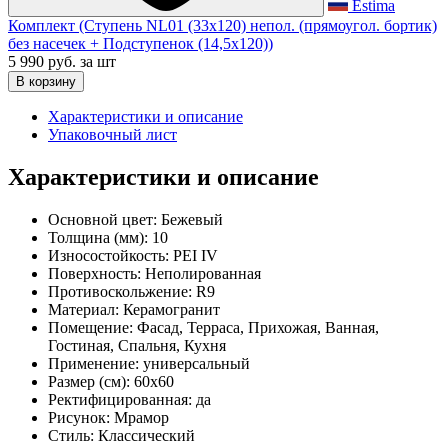
Estima
Комплект (Ступень NL01 (33x120) непол. (прямоугол. бортик)
без насечек + Подступенок (14,5x120))
5 990 руб.
за шт
В корзину
Характеристики и описание
Упаковочный лист
Характеристики и описание
Основной цвет:
Бежевый
Толщина (мм):
10
Износостойкость:
PEI IV
Поверхность:
Неполированная
Противоскольжение:
R9
Материал:
Керамогранит
Помещение:
Фасад, Терраса, Прихожая, Ванная,
Гостиная, Спальня, Кухня
Применение:
универсальный
Размер (см):
60x60
Ректифицированная:
да
Рисунок:
Мрамор
Стиль:
Классический