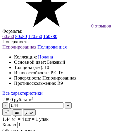
0 отзывов
Форматы:
60x60
80x80
120x60
160x80
Поверхность:
Неполированная
Полированная
Коллекция:
Нолана
Основной цвет:
Бежевый
Толщина (мм):
10
Износостойкость:
PEI IV
Поверхность:
Неполированная
Противоскольжение:
R9
Все характеристики
2
2 890 руб.
за м
2
м
шт
упак
2
1.44 м
=
4 шт
=
1 упак
Кол-во
Общая стоимость