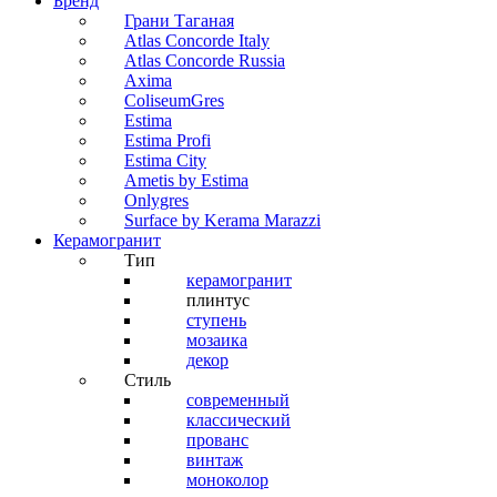
Бренд
Грани Таганая
Atlas Concorde Italy
Atlas Concorde Russia
Axima
ColiseumGres
Estima
Estima Profi
Estima City
Ametis by Estima
Onlygres
Surface by Kerama Marazzi
Керамогранит
Тип
керамогранит
плинтус
ступень
мозаика
декор
Стиль
современный
классический
прованс
винтаж
моноколор