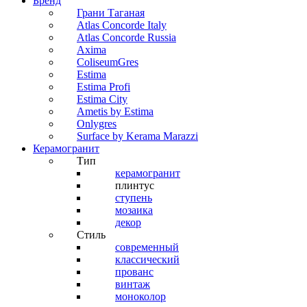
Бренд
Грани Таганая
Atlas Concorde Italy
Atlas Concorde Russia
Axima
ColiseumGres
Estima
Estima Profi
Estima City
Ametis by Estima
Onlygres
Surface by Kerama Marazzi
Керамогранит
Тип
керамогранит
плинтус
ступень
мозаика
декор
Стиль
современный
классический
прованс
винтаж
моноколор