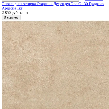
Эпоксидная затирка Старлайк Дефендер Эво С.130 Гриджио
Ардесиа 1кг
2 850 руб.
за шт
В корзину