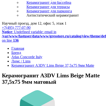
Керамогранит для бассейна
Керамогранит для террасы
Керамогранит для паркинга
Антистатический керамогранит
Научный проезд, дом 12, офис 5, этаж 1
+7(495) 777-07-90
Notice
: Undefined variable: email in
/var/www/fastuser/data/www/gresstore.ru/catalog/view/theme/de
on line
136
Главная
Бренд
Atlas Concorde Italy
Лимс / Lims
Керамогранит A3DV Lims Beige 37,5x75 9мм Matte
Керамогранит A3DV Lims Beige Matte
37,5x75 9мм матовый