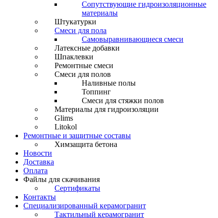
Сопутствующие гидроизоляционные
материалы
Штукатурки
Смеси для пола
Самовыравнивающиеся смеси
Латексные добавки
Шпаклевки
Ремонтные смеси
Смеси для полов
Наливные полы
Топпинг
Смеси для стяжки полов
Материалы для гидроизоляции
Glims
Litokol
Ремонтные и защитные составы
Химзащита бетона
Новости
Доставка
Оплата
Файлы для скачивания
Сертификаты
Контакты
Специализированный керамогранит
Тактильный керамогранит