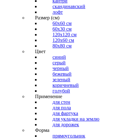
кантри
скандинавский
лофт
Размер (см)
60х60 см
60x30 см
120x120 см
120x60 см
80x80 см
Цвет
синий
серый
черный
бежевый
зеленый
коричневый
голубой
Применение
для стен
для пола
для фартука
для укладки на землю
для дорожек
Форма
прямоугольник