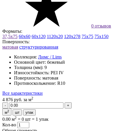
0 отзывов
Форматы:
37,5x75
60x60
60x120
1120x20
120x278
75x75
75x150
Поверхность:
матовая
структурированная
Коллекция:
Лимс / Lims
Основной цвет:
бежевый
Толщина (мм):
9
Износостойкость:
PEI IV
Поверхность:
матовая
Противоскольжение:
R10
Все характеристики
2
4 876 руб.
за м
2
м
шт
упак
2
0.00 м
=
0 шт
=
1 упак
Кол-во
Общая стоимость