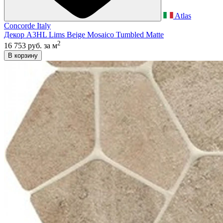
Atlas
Concorde Italy
Декор A3HL Lims Beige Mosaico Tumbled Matte
2
16 753 руб.
за м
В корзину