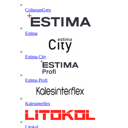
ColiseumGres
Estima
Estima City
Estima Profi
Kalesinterflex
Litokol