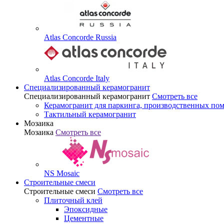
Atlas Concorde Russia
Atlas Concorde Italy
Специализированный керамогранит
Специализированный керамогранит
Смотреть все
Керамогранит для паркинга, производственных по
Тактильный керамогранит
Мозаика
Мозаика
Смотреть все
NS Mosaic
Строительные смеси
Строительные смеси
Смотреть все
Плиточный клей
Эпоксидные
Цементные