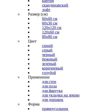
кантри
скандинавский
лофт
Размер (см)
60х60 см
60x30 см
120x120 см
120x60 см
80x80 см
Цвет
синий
серый
черный
бежевый
зеленый
коричневый
голубой
Применение
для стен
для пола
для фартука
для укладки на землю
для дорожек
Форма
прямоугольник