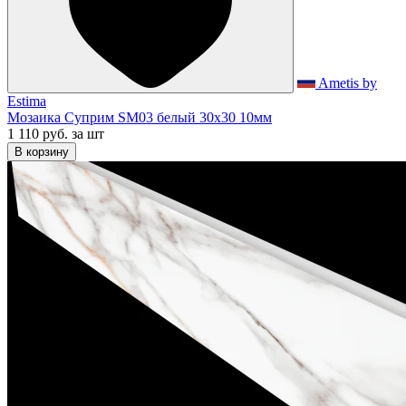
Ametis by
Estima
Мозаика Суприм SM03 белый 30x30 10мм
1 110 руб.
за шт
В корзину