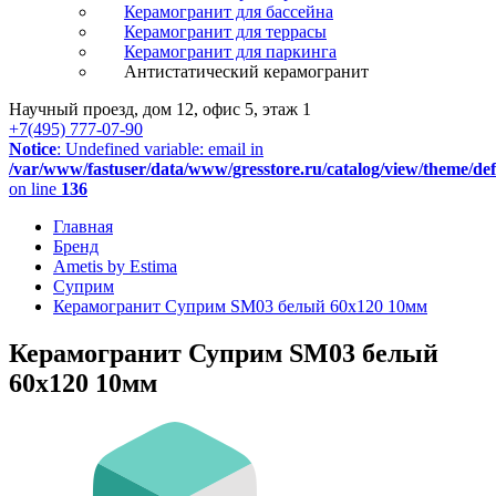
Керамогранит для бассейна
Керамогранит для террасы
Керамогранит для паркинга
Антистатический керамогранит
Научный проезд, дом 12, офис 5, этаж 1
+7(495) 777-07-90
Notice
: Undefined variable: email in
/var/www/fastuser/data/www/gresstore.ru/catalog/view/theme/de
on line
136
Главная
Бренд
Ametis by Estima
Суприм
Керамогранит Суприм SM03 белый 60x120 10мм
Керамогранит Суприм SM03 белый
60x120 10мм