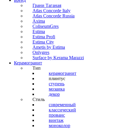
Бренд
Грани Таганая
Atlas Concorde Italy
Atlas Concorde Russia
Axima
ColiseumGres
Estima
Estima Profi
Estima City
Ametis by Estima
Onlygres
Surface by Kerama Marazzi
Керамогранит
Тип
керамогранит
плинтус
ступень
мозаика
декор
Стиль
современный
классический
прованс
винтаж
моноколор