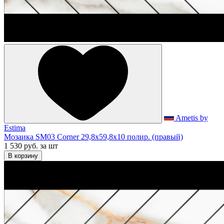
Ametis by
Estima
Мозаика SM03 Corner 29,8x59,8x10 полир. (правый)
1 530 руб.
за шт
В корзину