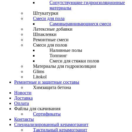
Сопутствующие гидроизоляционные
материалы
Штукатурки
Смеси для пола
Самовыравнивающиеся смеси
Латексные добавки
Шпаклевки
Ремонтные смеси
Смеси для полов
Наливные полы
Топпинг
Смеси для стяжки полов
Материалы для гидроизоляции
Glims
Litokol
Ремонтные и защитные составы
Химзащита бетона
Новости
Доставка
Оплата
Файлы для скачивания
Сертификаты
Контакты
Специализированный керамогранит
Тактильный керамогранит