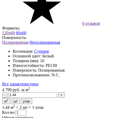
0 отзывов
Форматы:
120x60
60x60
Поверхность:
Полированная
Неполированная
Коллекция:
Суприм
Основной цвет:
Белый
Толщина (мм):
10
Износостойкость:
PEI III
Поверхность:
Полированная
Противоскольжение:
N.C.
Все характеристики
2
4 790 руб.
за м
2
м
шт
упак
2
1.44 м
=
2 шт
=
1 упак
Кол-во
Общая стоимость