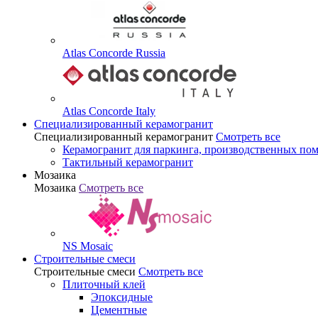
Atlas Concorde Russia
Atlas Concorde Italy
Специализированный керамогранит
Специализированный керамогранит
Смотреть все
Керамогранит для паркинга, производственных по
Тактильный керамогранит
Мозаика
Мозаика
Смотреть все
NS Mosaic
Строительные смеси
Строительные смеси
Смотреть все
Плиточный клей
Эпоксидные
Цементные