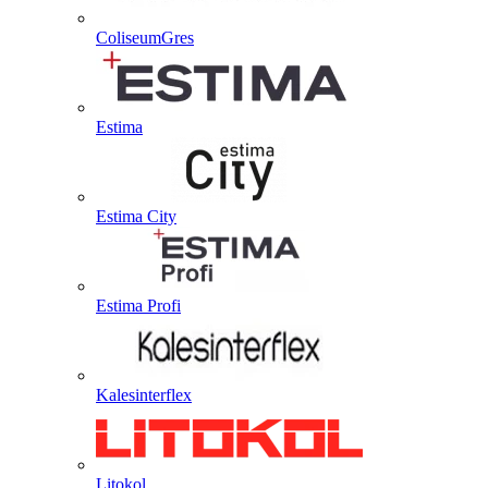
ColiseumGres
Estima
Estima City
Estima Profi
Kalesinterflex
Litokol