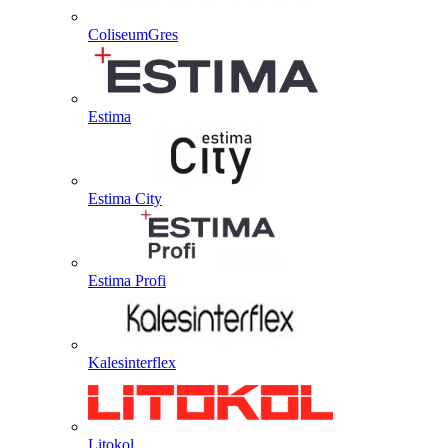
ColiseumGres
Estima
Estima City
Estima Profi
Kalesinterflex
Litokol