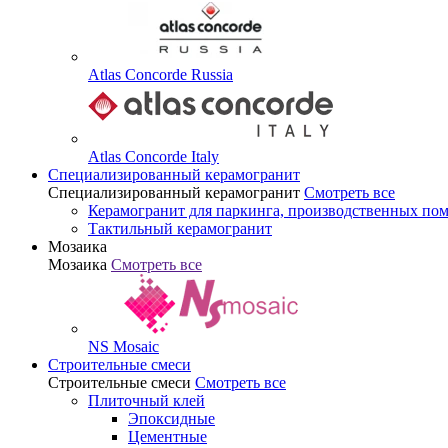
Atlas Concorde Russia
Atlas Concorde Italy
Специализированный керамогранит
Специализированный керамогранит
Смотреть все
Керамогранит для паркинга, производственных по
Тактильный керамогранит
Мозаика
Мозаика
Смотреть все
NS Mosaic
Строительные смеси
Строительные смеси
Смотреть все
Плиточный клей
Эпоксидные
Цементные