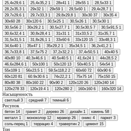
25,4x29,6
1
25,4x35,2
1
28x41
1
28x55
1
28,5x33
1
28,2x35,3
1
29x32
1
29x59
1
29,5x60
1
29,4x28,7
1
29,7x29,6
1
29,7x33,3
1
29,8x29,8
1
30x30
37
30x35
4
30x60
28
30x120
6
30,5x25
1
30,5x26
1
30,5x30
1
30,5x56
2
30x29,2
1
30,5x27,7
1
30,5x30,5
7
30,5x91,5
1
30,6x32,4
1
30,8x28,4
1
31x31
1
31x33,5
2
31x35,7
1
31,5x31,5
1
31,8x26,1
1
33x60
6
33x120
15
33x48,3
1
34,6x40
1
35x47
1
35x29,2
1
35x34,5
1
36,2x41,2
1
36,7x33,8
1
37,5x75
2
37,2x32,2
1
37,4x50,5
1
40x40
5
40x80
10
40,3x46,6
1
40.5x40.5
1
41,6x24
1
44x28,5
2
46,6x284,6
1
50x100
1
50x120
13
50x40,5
1
54x54
1
55x109
1
56x23,5
1
59,5x118,2
2
60x60
72
60x90
6
60x120
81
60.9x30.6
1
74x22,2
1
75x75
14
75x150
15
80x80
38
80x160
22
90x90
2
120x120
26
120x240
14
120x278
33
120x19.4
1
120х280
2
160x160
6
160x320
14
Насыщенность
светлый
3
средний
7
темный
6
Рисунок
бетон
14
гранит
2
дерево
26
дизайн
1
камень
58
металл
1
моноколор
12
мрамор
26
оникс
4
паркет
3
соль-перец
1
террацио
4
травертин
2
цемент
15
Тон