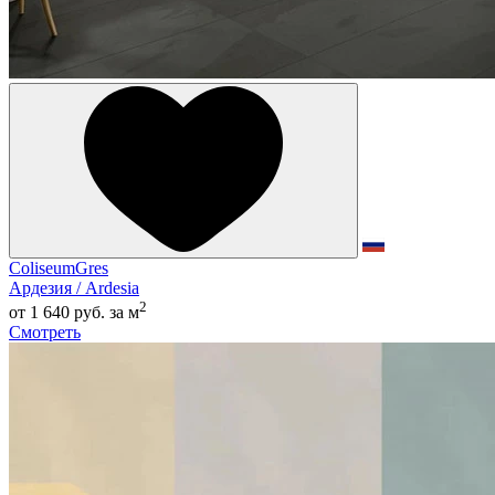
ColiseumGres
Ардезия / Ardesia
2
от 1 640 руб.
за м
Смотреть