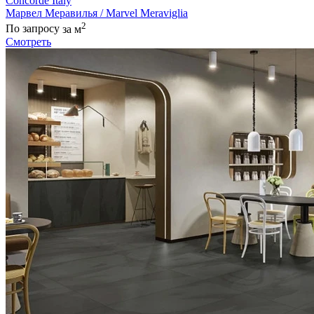
Concorde Italy
Марвел Меравилья / Marvel Meraviglia
2
По запросу
за м
Смотреть