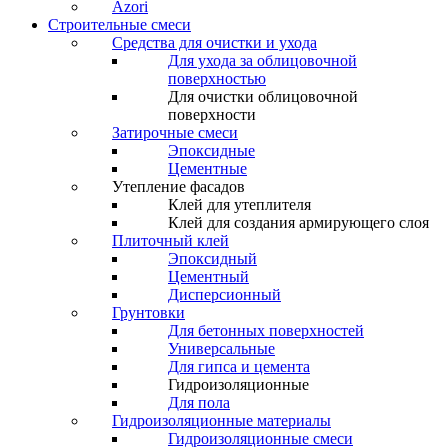
Azori
Строительные смеси
Средства для очистки и ухода
Для ухода за облицовочной
поверхностью
Для очистки облицовочной
поверхности
Затирочные смеси
Эпоксидные
Цементные
Утепление фасадов
Клей для утеплителя
Клей для создания армирующего слоя
Плиточный клей
Эпоксидный
Цементный
Дисперсионный
Грунтовки
Для бетонных поверхностей
Универсальные
Для гипса и цемента
Гидроизоляционные
Для пола
Гидроизоляционные материалы
Гидроизоляционные смеси