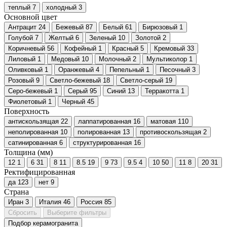
теплый
7
холодный
3
Основной цвет
Антрацит
24
Бежевый
87
Белый
61
Бирюзовый
1
Голубой
7
Желтый
6
Зеленый
10
Золотой
2
Коричневый
56
Кофейный
1
Красный
5
Кремовый
33
Лиловый
1
Медовый
10
Молочный
2
Мультиколор
1
Оливковый
1
Оранжевый
4
Пепельный
1
Песочный
3
Розовый
9
Светло-бежевый
18
Светло-серый
19
Серо-бежевый
1
Серый
95
Синий
13
Терракотта
1
Фиолетовый
1
Черный
45
Поверхность
антискользящая
22
лаппатированная
16
матовая
110
неполированная
10
полированная
13
противоскользящая
2
сатинированная
6
структурированная
16
Толщина (мм)
12
1
6
31
8
11
8.5
19
9
73
9.5
4
10
50
11
8
20
31
Ректифицированная
да
123
нет
9
Страна
Иран
3
Италия
46
Россия
85
Сбросить
Выберите фильтры
Подбор керамогранита