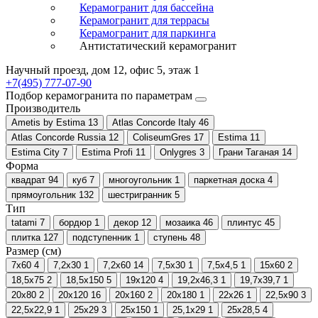
Керамогранит для бассейна
Керамогранит для террасы
Керамогранит для паркинга
Антистатический керамогранит
Научный проезд, дом 12, офис 5, этаж 1
+7(495) 777-07-90
Подбор керамогранита по параметрам
Производитель
Ametis by Estima
13
Atlas Concorde Italy
46
Atlas Concorde Russia
12
ColiseumGres
17
Estima
11
Estima City
7
Estima Profi
11
Onlygres
3
Грани Таганая
14
Форма
квадрат
94
куб
7
многоугольник
1
паркетная доска
4
прямоугольник
132
шестригранник
5
Тип
tatami
7
бордюр
1
декор
12
мозаика
46
плинтус
45
плитка
127
подступенник
1
ступень
48
Размер (см)
7x60
4
7,2x30
1
7,2x60
14
7,5x30
1
7,5x4,5
1
15х60
2
18,5x75
2
18,5х150
5
19x120
4
19,2x46,3
1
19,7x39,7
1
20x80
2
20x120
16
20x160
2
20x180
1
22x26
1
22,5x90
3
22,5x22,9
1
25x29
3
25x150
1
25,1x29
1
25х28,5
4