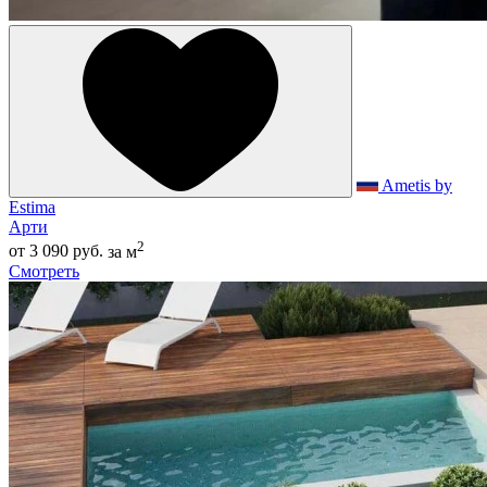
Ametis by
Estima
Арти
2
от 3 090 руб.
за м
Смотреть