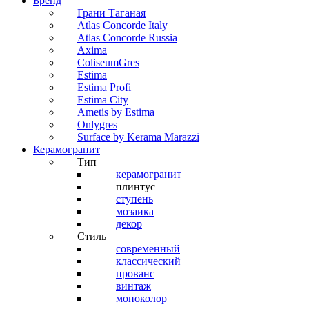
Бренд
Грани Таганая
Atlas Concorde Italy
Atlas Concorde Russia
Axima
ColiseumGres
Estima
Estima Profi
Estima City
Ametis by Estima
Onlygres
Surface by Kerama Marazzi
Керамогранит
Тип
керамогранит
плинтус
ступень
мозаика
декор
Стиль
современный
классический
прованс
винтаж
моноколор