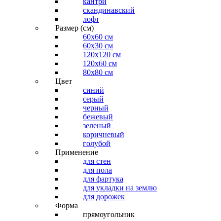
кантри
скандинавский
лофт
Размер (см)
60х60 см
60x30 см
120x120 см
120x60 см
80x80 см
Цвет
синий
серый
черный
бежевый
зеленый
коричневый
голубой
Применение
для стен
для пола
для фартука
для укладки на землю
для дорожек
Форма
прямоугольник