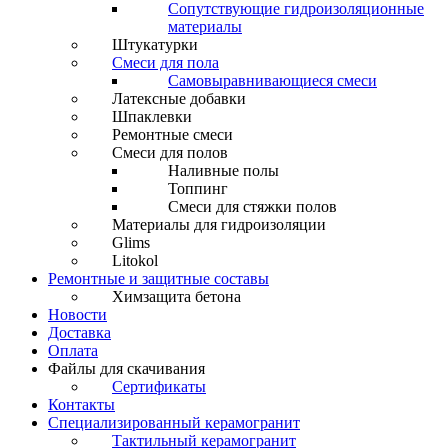
Сопутствующие гидроизоляционные
материалы
Штукатурки
Смеси для пола
Самовыравнивающиеся смеси
Латексные добавки
Шпаклевки
Ремонтные смеси
Смеси для полов
Наливные полы
Топпинг
Смеси для стяжки полов
Материалы для гидроизоляции
Glims
Litokol
Ремонтные и защитные составы
Химзащита бетона
Новости
Доставка
Оплата
Файлы для скачивания
Сертификаты
Контакты
Специализированный керамогранит
Тактильный керамогранит