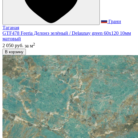
Грани
Таганая
GTF478 Feeria Делонэ зелёный / Delaunay green 60х120 10мм
матовый
2
2 050 руб.
за м
В корзину