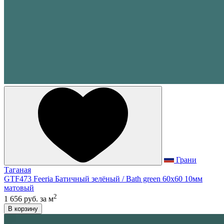
Грани
Таганая
GTF473 Feeria Батичный зелёный / Bath green 60x60 10мм
матовый
2
1 656 руб.
за м
В корзину