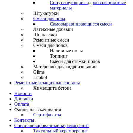
Сопутствующие гидроизоляционные
материалы
Штукатурки
Смеси для пола
Самовыравнивающиеся смеси
Латексные добавки
Шпаклевки
Ремонтные смеси
Смеси для полов
Наливные полы
Топпинг
Смеси для стяжки полов
Материалы для гидроизоляции
Glims
Litokol
Ремонтные и защитные составы
Химзащита бетона
Новости
Доставка
Оплата
Файлы для скачивания
Сертификаты
Контакты
Специализированный керамогранит
Тактильный керамогранит