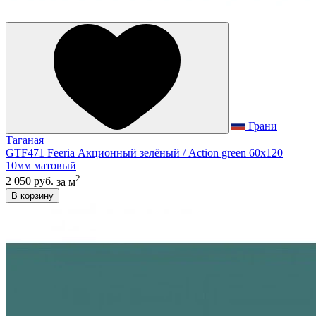
Грани
Таганая
GTF471 Feeria Акционный зелёный / Action green 60х120
10мм матовый
2
2 050 руб.
за м
В корзину