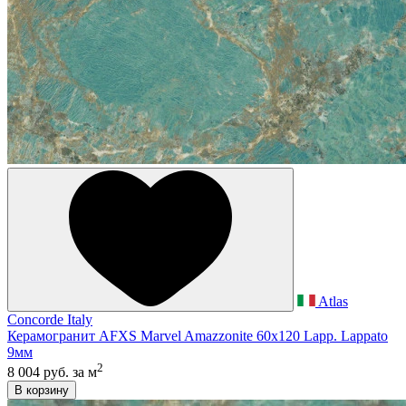
Atlas
Concorde Italy
Керамогранит AFXS Marvel Amazzonite 60x120 Lapp. Lappato
9мм
2
8 004 руб.
за м
В корзину