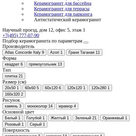
Керамогранит для бассейна
Керамогранит для террасы
Керамогранит для паркинга
Антистатический керамогранит
Научный проезд, дом 12, офис 5, этаж 1
+7(495) 777-07-90
Подбор керамогранита по параметрам
Производитель
Atlas Concorde Italy
9
Azori
1
Грани Таганая
11
Форма
квадрат
6
прямоугольник
13
Тип
плитка
21
Размер (см)
20x50
1
60x60
5
60x120
6
120x120
1
120х280
1
160x320
2
Рисунок
камень
3
моноколор
14
мрамор
4
Основной цвет
Белый
1
Голубой
1
Желтый
1
Зеленый
21
Оранжевый
1
Розовый
1
Серый
1
Поверхность