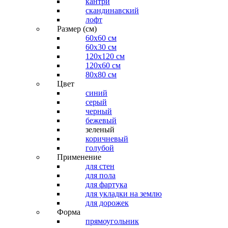
кантри
скандинавский
лофт
Размер (см)
60х60 см
60x30 см
120x120 см
120x60 см
80x80 см
Цвет
синий
серый
черный
бежевый
зеленый
коричневый
голубой
Применение
для стен
для пола
для фартука
для укладки на землю
для дорожек
Форма
прямоугольник