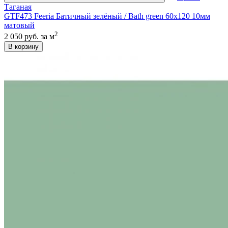
Таганая
GTF473 Feeria Батичный зелёный / Bath green 60х120 10мм
матовый
2
2 050 руб.
за м
В корзину