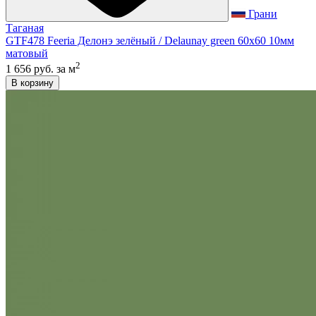
Грани
Таганая
GTF478 Feeria Делонэ зелёный / Delaunay green 60x60 10мм
матовый
2
1 656 руб.
за м
В корзину