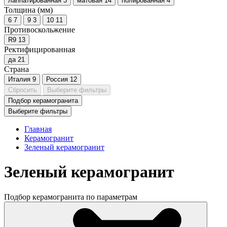
лаппатированная
3
матовая
14
полированная
4
Толщина (мм)
6
7
9
3
10
11
Противоскольжение
R9
13
Ректифицированная
да
21
Страна
Италия
9
Россия
12
Сбросить
Выберите фильтры
Подбор керамогранита
Выберите фильтры
Главная
Керамогранит
Зеленый керамогранит
Зеленый керамогранит
Подбор керамогранита по параметрам